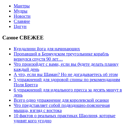
Мантры
Мудры
Новости
Славяне
Цигун
Самое СВЕЖЕЕ
Кундалини йога для начинающих
Пропавший в Бермудском треугольнике корабль
вернулся спустя 90 лет…
Что произойдет с вами, если вы будете делать планку
каждый день
А что, если вы Шаман? Но не догадываетесь об этом
5 упражнений для здоровой спины по рекомендациям
Поля Брегга
6 упражнений для идеального пресса за десять минут в
день
Всего одно упражнение для королевской осанки
Что представляет собой подвздошно-поясничная
мышца, взгляд с востока
10 фактов о реальных практиках Шаолиня, которые
удивят кого угодно