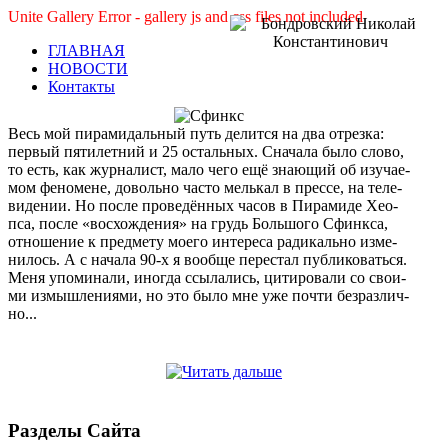
Unite Gallery Error - gallery js and css files not included
ГЛАВНАЯ
НОВОСТИ
Контакты
В
есь мой пи­ра­ми­даль­ный путь де­лит­ся на два от­рез­ка:
пер­вый пя­ти­лет­ний и 25 осталь­ных. Сна­ча­ла бы­ло сло­во,
то есть, как жур­на­лист, ма­ло че­го ещё зна­ю­щий об изу­ча­е­
мом фе­но­ме­не, до­воль­но ча­сто мель­кал в прес­се, на те­ле­
ви­де­нии. Но по­сле про­ве­дён­ных ча­сов в Пи­ра­ми­де Хео­
пса, по­сле «вос­хож­де­ния» на грудь Боль­шо­го Сфинк­са,
от­но­ше­ние к пред­ме­ту мо­е­го ин­те­ре­са ра­ди­каль­но из­ме­
ни­лось. А с на­ча­ла 90-х я во­об­ще пе­ре­стал пуб­ли­ко­вать­ся.
Ме­ня упо­ми­на­ли, ино­гда ссы­ла­лись, ци­ти­ро­ва­ли со сво­и­
ми из­мыш­ле­ни­я­ми, но это бы­ло мне уже по­чти без­раз­лич­
но...
Разделы Сайта